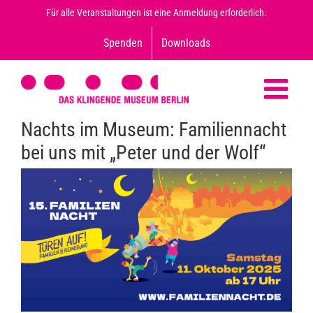
Zum
Für alle Veranstaltungen ist eine Anmeldung erforderlich.
Inhalt
Spenden
Downloads
springen
Nachts im Museum: Familiennacht
bei uns mit „Peter und der Wolf“