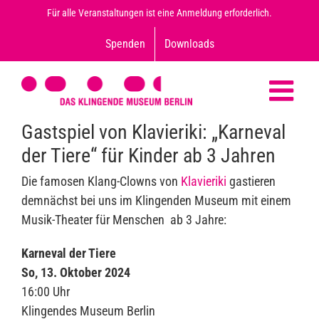
Zum
Für alle Veranstaltungen ist eine Anmeldung erforderlich.
Inhalt
Spenden
Downloads
springen
Gastspiel von Klavieriki: „Karneval
der Tiere“ für Kinder ab 3 Jahren
Die famosen Klang-Clowns von
Klavieriki
gastieren
demnächst bei uns im Klingenden Museum mit einem
Musik-Theater für Menschen ab 3 Jahre:
Karneval der Tiere
So, 13. Oktober 2024
16:00 Uhr
Klingendes Museum Berlin