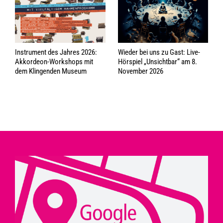
Instrument des Jahres 2026:
Wieder bei uns zu Gast: Live-
Akkordeon-Workshops mit
Hörspiel „Unsichtbar“ am 8.
dem Klingenden Museum
November 2026